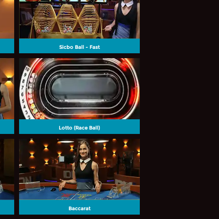
Sicbo Ball - Fast
Lotto (Race Ball)
Baccarat