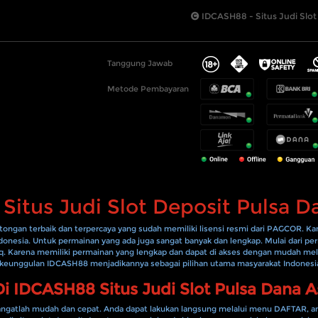
IDCASH88 - Situs Judi Slot 
Tanggung Jawab
Metode Pembayaran
itus Judi Slot Deposit Pulsa D
tongan terbaik dan terpercaya yang sudah memiliki lisensi resmi dari PAGCOR. Kam
esia. Untuk permainan yang ada juga sangat banyak dan lengkap. Mulai dari permain
noqq. Karena memiliki permainan yang lengkap dan dapat di akses dengan mudah m
k. keunggulan IDCASH88 menjadikannya sebagai pilihan utama masyarakat Indonesia
i IDCASH88 Situs Judi Slot Pulsa Dana A
 sangatlah mudah dan cepat. Anda dapat lakukan langsung melalui menu DAFTAR, a