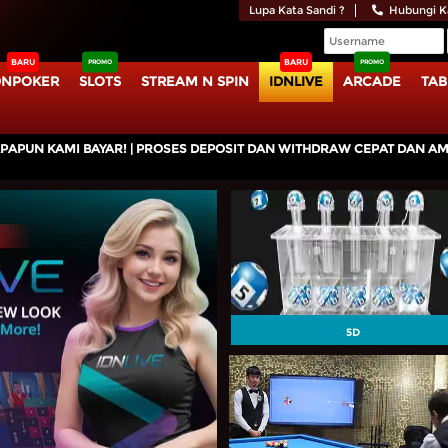
Lupa Kata Sandi ?
Hubungi K
BARU
BARU
PROMO
PROMO
DNPOKER
SLOTS
STREAM N SPIN
IDNLIVE
ARCADE
TAB
I BAYAR! | PROSES DEPOSIT DAN WITHDRAW CEPAT DAN AMAN!!!
5D