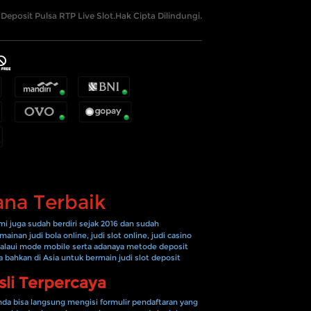
Deposit Pulsa RTP Live Slot.Hak Cipta Dilindungi.
ana Terbaik
i juga sudah berdiri sejak 2016 dan sudah
an judi bola online, judi slot online, judi casino
elalaui mode mobile serta adanaya metode deposit
 bahkan di Asia untuk bermain judi slot deposit
sli Terpercaya
nda bisa langsung mengisi formulir pendaftaran yang