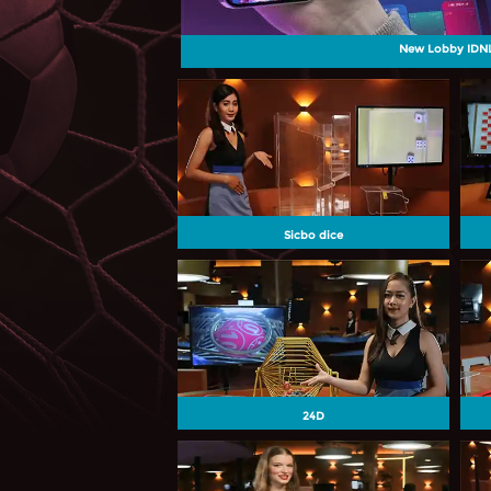
New Lobby IDNL
Sicbo dice
24D