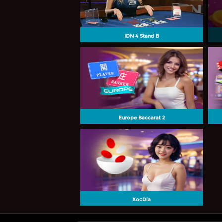
IDN 4 Stand B
Europe Baccarat 2
XocDia