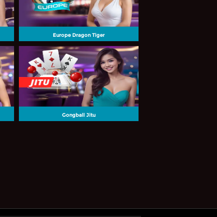
Europe Dragon Tiger
Gongball Jitu