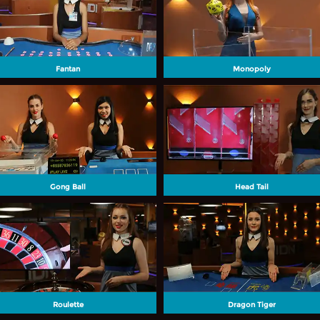
Fantan
Monopoly
Gong Ball
Head Tail
Roulette
Dragon Tiger