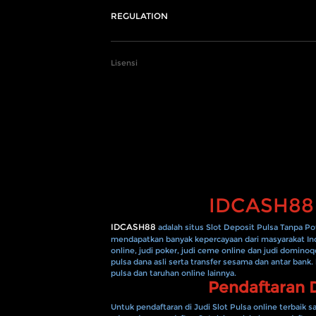
REGULATION
Lisensi
IDCASH88 S
IDCASH88
adalah situs Slot Deposit Pulsa Tanpa Po
mendapatkan banyak kepercayaan dari masyarakat Indon
online, judi poker, judi ceme online dan judi domi
pulsa dana asli serta transfer sesama dan antar ban
pulsa dan taruhan online lainnya.
Pendaftaran D
Untuk pendaftaran di Judi Slot Pulsa online terbaik