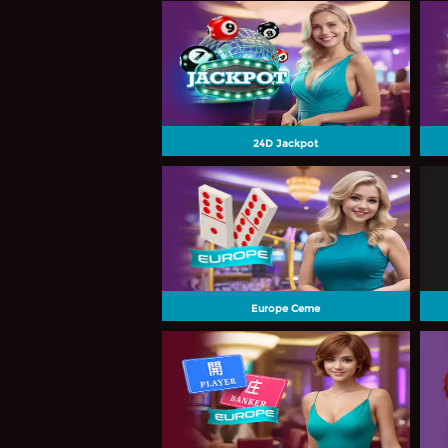
24D Jackpot
Europe Ceme