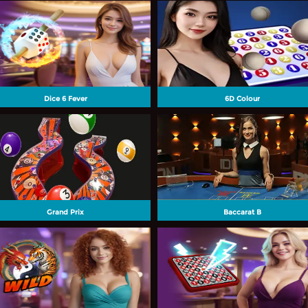
Dice 6 Fever
6D Colour
Grand Prix
Baccarat B