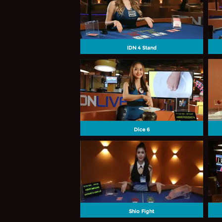
IDN 4 Stand
Dice 6
Shio Fight