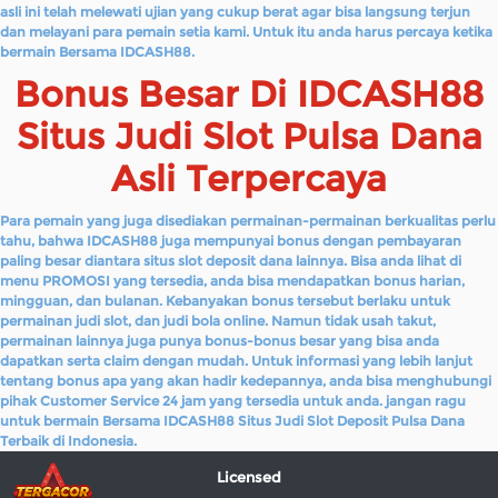
asli ini telah melewati ujian yang cukup berat agar bisa langsung terjun
dan melayani para pemain setia kami. Untuk itu anda harus percaya ketika
bermain Bersama IDCASH88.
Bonus Besar Di IDCASH88
Situs Judi Slot Pulsa Dana
Asli Terpercaya
Para pemain yang juga disediakan permainan-permainan berkualitas perlu
tahu, bahwa IDCASH88 juga mempunyai bonus dengan pembayaran
paling besar diantara situs slot deposit dana lainnya. Bisa anda lihat di
menu PROMOSI yang tersedia, anda bisa mendapatkan bonus harian,
mingguan, dan bulanan. Kebanyakan bonus tersebut berlaku untuk
permainan judi slot, dan judi bola online. Namun tidak usah takut,
permainan lainnya juga punya bonus-bonus besar yang bisa anda
dapatkan serta claim dengan mudah. Untuk informasi yang lebih lanjut
tentang bonus apa yang akan hadir kedepannya, anda bisa menghubungi
pihak Customer Service 24 jam yang tersedia untuk anda. jangan ragu
untuk bermain Bersama IDCASH88 Situs Judi Slot Deposit Pulsa Dana
Terbaik di Indonesia.
Licensed