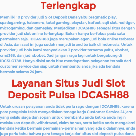
Terlengkap
Memiliki 10 provider judi Slot Deposit Dana yaitu pragmatic play,
spadegaming, habanero, total gaming, playstar, isofbet, cq9 slot, red tiger,
microgaming, dan gameplay. Menjadikan IDCASH88 sebagai situs dengan
provider judi slot online terlengkap. Bukan hanya berfokus pada satu
permainan saja. IDCASH88 juga merupakan agen judi bola online terbesar
di Asia, dan saat ini juga sudah menjadi brand terbaik di Indonesia. Untuk
provider judi bola kami menyediakan 3 provider ternama yaitu, ubobet,
cmd368, dan judi sbobet. Jadi jangan ragu lagi untuk bergabung di
IDCSLOT88. Hanya disini anda bisa mendapatkan pelayanan terbaik dari
customer service dan siap untuk membantu anda jika ada kendala
bermain selama 24 jam.
Layanan Situs Judi Slot
Deposit Pulsa IDCASH88
Untuk urusan pelayanan anda tidak perlu ragu dengan IDCASH88, karena
para pengelola telah menyediakan tenaga kerja Customer Service 24 jam
yang selalu siaga dan sopan untuk membantu anda ketika anda ingin
melakukan deposit, withdrawal, claim bonus, serta ketika anda mengalami
kendala ketika bermain permainan-permainan yang ada didalamnya. anda
juga perlu tahu bahwa para tenaga kerja dari situs slot deposit pulsa dana