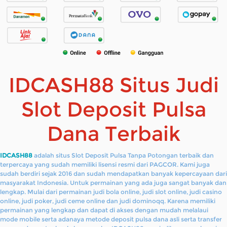
IDCASH88 Situs Judi
Slot Deposit Pulsa
Dana Terbaik
IDCASH88
adalah situs Slot Deposit Pulsa Tanpa Potongan terbaik dan
terpercaya yang sudah memiliki lisensi resmi dari PAGCOR. Kami juga
sudah berdiri sejak 2016 dan sudah mendapatkan banyak kepercayaan dari
masyarakat Indonesia. Untuk permainan yang ada juga sangat banyak dan
lengkap. Mulai dari permainan judi bola online, judi slot online, judi casino
online, judi poker, judi ceme online dan judi dominoqq. Karena memiliki
permainan yang lengkap dan dapat di akses dengan mudah melalaui
mode mobile serta adanaya metode deposit pulsa dana asli serta transfer