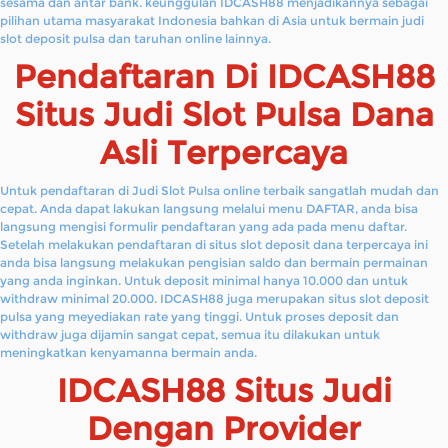
sesama dan antar bank. keunggulan IDCASH88 menjadikannya sebagai
pilihan utama masyarakat Indonesia bahkan di Asia untuk bermain judi
slot deposit pulsa dan taruhan online lainnya.
Pendaftaran Di IDCASH88
Situs Judi Slot Pulsa Dana
Asli Terpercaya
Untuk pendaftaran di Judi Slot Pulsa online terbaik sangatlah mudah dan
cepat. Anda dapat lakukan langsung melalui menu DAFTAR, anda bisa
langsung mengisi formulir pendaftaran yang ada pada menu daftar.
Setelah melakukan pendaftaran di situs slot deposit dana terpercaya ini
anda bisa langsung melakukan pengisian saldo dan bermain permainan
yang anda inginkan. Untuk deposit minimal hanya 10.000 dan untuk
withdraw minimal 20.000. IDCASH88 juga merupakan situs slot deposit
pulsa yang meyediakan rate yang tinggi. Untuk proses deposit dan
withdraw juga dijamin sangat cepat, semua itu dilakukan untuk
meningkatkan kenyamanna bermain anda.
IDCASH88 Situs Judi
Dengan Provider