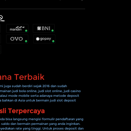
ana Terbaik
i juga sudah berdiri sejak 2016 dan sudah
an judi bola online, judi slot online, judi casino
elalaui mode mobile serta adanaya metode deposit
 bahkan di Asia untuk bermain judi slot deposit
sli Terpercaya
nda bisa langsung mengisi formulir pendaftaran yang
n saldo dan bermain permainan yang anda inginkan.
ediakan rate yang tinggi. Untuk proses deposit dan