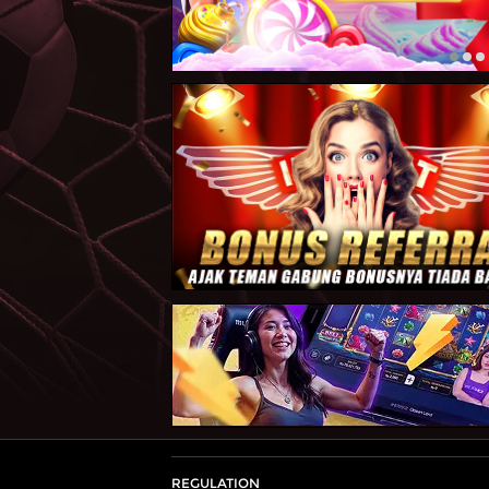
REGULATION