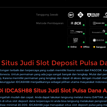
Tanggung Jawab
Metode Pembayaran
itus Judi Slot Deposit Pulsa D
tongan terbaik dan terpercaya yang sudah memiliki lisensi resmi dari PAGCOR. Kam
esia. Untuk permainan yang ada juga sangat banyak dan lengkap. Mulai dari permain
noqq. Karena memiliki permainan yang lengkap dan dapat di akses dengan mudah m
k. keunggulan IDCASH88 menjadikannya sebagai pilihan utama masyarakat Indonesia
i IDCASH88 Situs Judi Slot Pulsa Dana A
 sangatlah mudah dan cepat. Anda dapat lakukan langsung melalui menu DAFTAR, a
 di situs slot deposit dana terpercaya ini anda bisa langsung melakukan pengisia
raw minimal 20.000. IDCASH88 juga merupakan situs slot deposit pulsa yang mey