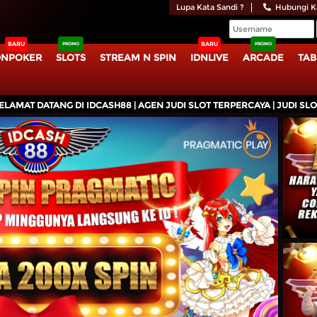
Lupa Kata Sandi ?
Hubungi K
BARU
BARU
PROMO
PROMO
DNPOKER
SLOTS
STREAM N SPIN
IDNLIVE
ARCADE
TAB
T DATANG DI IDCASH88 | AGEN JUDI SLOT TERPERCAYA | JUDI SLOT 