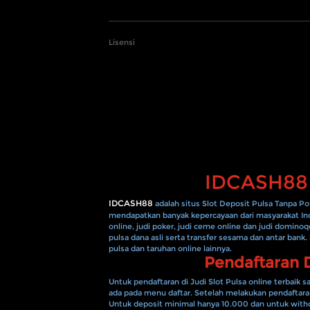
Lisensi
IDCASH88 S
IDCASH88
adalah situs Slot Deposit Pulsa Tanpa Po
mendapatkan banyak kepercayaan dari masyarakat Indon
online, judi poker, judi ceme online dan judi domi
pulsa dana asli serta transfer sesama dan antar ban
pulsa dan taruhan online lainnya.
Pendaftaran D
Untuk pendaftaran di Judi Slot Pulsa online terbaik
ada pada menu daftar. Setelah melakukan pendaftaran
Untuk deposit minimal hanya 10.000 dan untuk withd